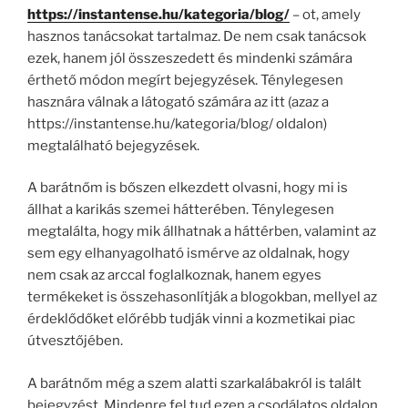
https://instantense.hu/kategoria/blog/
– ot, amely
hasznos tanácsokat tartalmaz. De nem csak tanácsok
ezek, hanem jól összeszedett és mindenki számára
érthető módon megírt bejegyzések. Ténylegesen
hasznára válnak a látogató számára az itt (azaz a
https://instantense.hu/kategoria/blog/ oldalon)
megtalálható bejegyzések.
A barátnőm is bőszen elkezdett olvasni, hogy mi is
állhat a karikás szemei hátterében. Ténylegesen
megtalálta, hogy mik állhatnak a háttérben, valamint az
sem egy elhanyagolható ismérve az oldalnak, hogy
nem csak az arccal foglalkoznak, hanem egyes
termékeket is összehasonlítják a blogokban, mellyel az
érdeklődőket előrébb tudják vinni a kozmetikai piac
útvesztőjében.
A barátnőm még a szem alatti szarkalábakról is talált
bejegyzést. Mindenre fel tud ezen a csodálatos oldalon