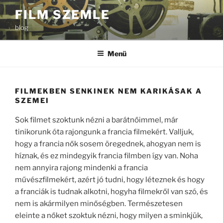
Tartalomhoz
FILM SZEMLE
blog
Menü
FILMEKBEN SENKINEK NEM KARIKÁSAK A
SZEMEI
Sok filmet szoktunk nézni a barátnőimmel, már
tinikorunk óta rajongunk a francia filmekért. Valljuk,
hogy a francia nők sosem öregednek, ahogyan nem is
híznak, és ez mindegyik francia filmben így van. Noha
nem annyira rajong mindenki a francia
művészfilmekért, azért jó tudni, hogy léteznek és hogy
a franciák is tudnak alkotni, hogyha filmekről van szó, és
nem is akármilyen minőségben. Természetesen
eleinte a nőket szoktuk nézni, hogy milyen a sminkjük,