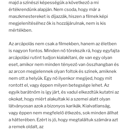
majd a színészi képességük a következő a mi
értékrendünk alapján. Nem csoda, hogy már a
maszkmestereket is díjazzák, hiszen a filmek képi
megjelenítéséhez ők is hozzájárulnak, nem is kis
mértékben.
Az arcápolás nem csak a filmekben, hanem az életben
is nagyon fontos. Minden nő törekszik rá, hogy egyfajta
arcápolási rutint tudjon kialakítani, de van egy olyan
eset, amikor nem minden tényező van összhangban és
az arcon megjelennek olyan foltok és színek, amiknek
nem ott a helyük. Egy nő ilyenkor megijed, hogy mit
rontott el, vagy éppen milyen betegsége lehet. Az
egyik barátnőm is így járt, és vadul elkezdtük kutatni az
okokat, hogy miért alakultak ki a szemei alatt olyan
látványosan azok a bizonyos karikák. Kialvatlanság,
vagy éppen nem megfelelő étkezés, sok minden állhat
a hátterében. Ezért is jó, hogy megtaláltuk számára azt
a remek oldalt, az