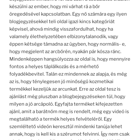
készülni az ember, hogy mi várhat rá a bőr
öregedésével kapcsolatban. Egy nő számára egy ilyen
blogjegyzésekkel teli oldal igazi kincs kategóriát
képvisel, ahová mindig visszafordulhat, hogy ha
valamely élethelyzetében elbizonytalanodik, vagy
éppen kétsége támadna az ügyben, hogy normális- e,
hogy megjelent az arcbőrén, nyakán pár kósza ránc.
Mindenképpen hangsúlyozza az oldal is, hogy mennyire
fontos a helyes táplálkozás és a mérhető
folyadékbevitel. Talán ez mindennek az alapja, és még
az is, hogy ténylegesen jó minőségű kozmetikai
termékkel kezeljük az arcunkat. Erre az oldal tesz is
ajánlást még pluszban a blogbejegyzéseken túl, hogy
milyen a jó arcápoló. Egyfajta terméket kifejezetten
ajánl, amit a barátnőm meg is rendelt, még egy videó is
megtalálható a termék helyes felvételéről. Egy
szemléltető videón keresztül mindenki tanúja lehet
annak, hogy is kell kis a szérumot felvinni. Így nem csak