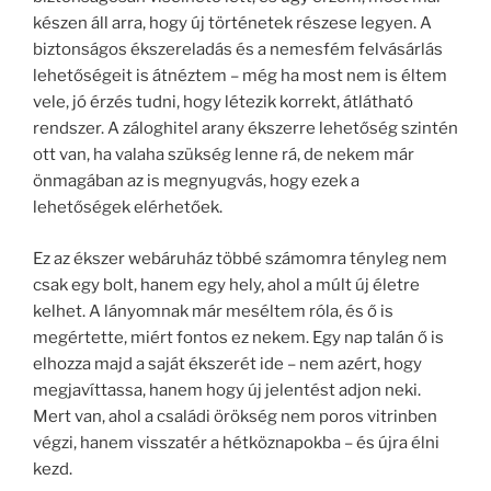
készen áll arra, hogy új történetek részese legyen. A
biztonságos ékszereladás és a nemesfém felvásárlás
lehetőségeit is átnéztem – még ha most nem is éltem
vele, jó érzés tudni, hogy létezik korrekt, átlátható
rendszer. A záloghitel arany ékszerre lehetőség szintén
ott van, ha valaha szükség lenne rá, de nekem már
önmagában az is megnyugvás, hogy ezek a
lehetőségek elérhetőek.
Ez az ékszer webáruház többé számomra tényleg nem
csak egy bolt, hanem egy hely, ahol a múlt új életre
kelhet. A lányomnak már meséltem róla, és ő is
megértette, miért fontos ez nekem. Egy nap talán ő is
elhozza majd a saját ékszerét ide – nem azért, hogy
megjavíttassa, hanem hogy új jelentést adjon neki.
Mert van, ahol a családi örökség nem poros vitrinben
végzi, hanem visszatér a hétköznapokba – és újra élni
kezd.