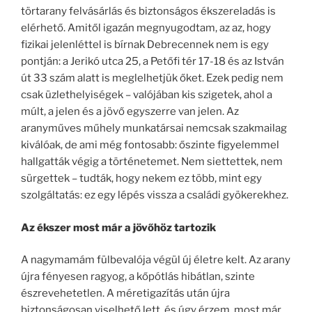
törtarany felvásárlás és biztonságos ékszereladás is
elérhető. Amitől igazán megnyugodtam, az az, hogy
fizikai jelenléttel is bírnak Debrecennek nem is egy
pontján: a Jerikó utca 25, a Petőfi tér 17-18 és az István
út 33 szám alatt is meglelhetjük őket. Ezek pedig nem
csak üzlethelyiségek – valójában kis szigetek, ahol a
múlt, a jelen és a jövő egyszerre van jelen. Az
aranyműves műhely munkatársai nemcsak szakmailag
kiválóak, de ami még fontosabb: őszinte figyelemmel
hallgatták végig a történetemet. Nem siettettek, nem
sürgettek – tudták, hogy nekem ez több, mint egy
szolgáltatás: ez egy lépés vissza a családi gyökerekhez.
Az ékszer most már a jövőhöz tartozik
A nagymamám fülbevalója végül új életre kelt. Az arany
újra fényesen ragyog, a kőpótlás hibátlan, szinte
észrevehetetlen. A méretigazítás után újra
biztonságosan viselhető lett, és úgy érzem, most már