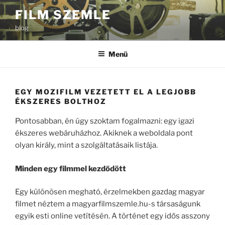
Tartalomhoz
FILM SZEMLE
blog
Menü
EGY MOZIFILM VEZETETT EL A LEGJOBB
ÉKSZERES BOLTHOZ
Pontosabban, én úgy szoktam fogalmazni: egy igazi
ékszeres webáruházhoz. Akiknek a weboldala pont
olyan király, mint a szolgáltatásaik listája.
Minden egy filmmel kezdődött
Egy különösen megható, érzelmekben gazdag magyar
filmet néztem a magyarfilmszemle.hu-s társaságunk
egyik esti online vetítésén. A történet egy idős asszony