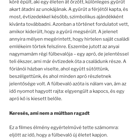
köré épült, aki egy életen át őrzött, különleges gyűrűt
akart átadni az unokájának. A gyűrűt a férjétől kapta, és
most, évtizedekkel később, szimbolikus ajándékként
kívánta továbbadni. Azonban a történet fordulatot vett,
amikor kiderült, hogy a gyűrű megsérült. A jelenet
annyira mélyen megérintett, hogy hirtelen saját családi
emlékeim törtek felszínre. Eszembe jutott az anyai
nagymamám régi fülbevalója – egy apró, de jelentéssel
teli ékszer, ami már évtizedek óta a családunk része. A
fóriánói házban viselte, ahol együtt sütöttünk,
beszélgettünk, és ahol minden apró részletnek
jelentősége volt. A fülbevaló azóta is nálam van, ám az
idő nyomot hagyott rajta: elgyengült a kapocs, és egy
apró kő is kiesett belőle.
Keresés, ami nem a múltban ragadt
Ez a filmes élmény egyértelművé tette számomra:
eljött az idő, hogy a fülbevaló új életet kapjon.