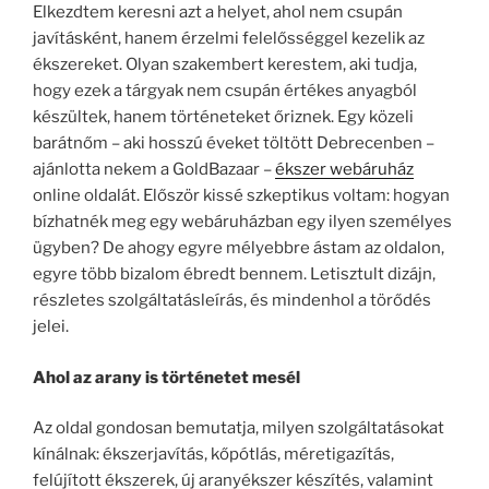
Elkezdtem keresni azt a helyet, ahol nem csupán
javításként, hanem érzelmi felelősséggel kezelik az
ékszereket. Olyan szakembert kerestem, aki tudja,
hogy ezek a tárgyak nem csupán értékes anyagból
készültek, hanem történeteket őriznek. Egy közeli
barátnőm – aki hosszú éveket töltött Debrecenben –
ajánlotta nekem a GoldBazaar –
ékszer webáruház
online oldalát. Először kissé szkeptikus voltam: hogyan
bízhatnék meg egy webáruházban egy ilyen személyes
ügyben? De ahogy egyre mélyebbre ástam az oldalon,
egyre több bizalom ébredt bennem. Letisztult dizájn,
részletes szolgáltatásleírás, és mindenhol a törődés
jelei.
Ahol az arany is történetet mesél
Az oldal gondosan bemutatja, milyen szolgáltatásokat
kínálnak: ékszerjavítás, kőpótlás, méretigazítás,
felújított ékszerek, új aranyékszer készítés, valamint