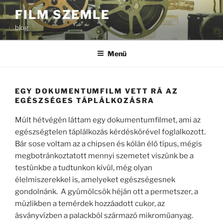
Tartalomhoz
FILM SZEMLE
blog
Menü
EGY DOKUMENTUMFILM VETT RÁ AZ
EGÉSZSÉGES TÁPLÁLKOZÁSRA
Múlt hétvégén láttam egy dokumentumfilmet, ami az
egészségtelen táplálkozás kérdéskörével foglalkozott.
Bár sose voltam az a chipsen és kólán élő típus, mégis
megbotránkoztatott mennyi szemetet viszünk be a
testünkbe a tudtunkon kívül, még olyan
élelmiszerekkel is, amelyeket egészségesnek
gondolnánk. A gyümölcsök héján ott a permetszer, a
müzlikben a temérdek hozzáadott cukor, az
ásványvízben a palackból származó mikroműanyag.