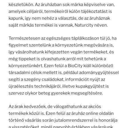
készletükön. Az áruházban sok márka képviselve van,
amelyek céljairól, termékeiről külön tájékoztatást is
kapunk, így nem nehéz a választás, de az áruháznak
saját márkás termékei is vannak, Naturcity néven.
Természetesen az egészséges táplálkozáson túl jó, ha
figyelmet szentelünk a környezetünk megóvására is,
így vásárolhatunk kifejezetten vegán termékeket, és
még tippeket is olvashatunk arról mit tehetünk a
környezetünkért. Ezen felül a BioCity kiáll különböző
társadalmi célok mellett is, például adománygyűjtéssel
segíti a szegény családokat, információt nyújt az
újraélesztés technikájáról, illetve kupakgyűjtést is
szervez olykor beteg gyerekek megsegítésére.
Az árak kedvezőek, de válogathatunk az akciós
termékek közül is. Ezen felül az áruház online oldalán
történő vásárlás során jutalomrendszerrel is honorálja
a visszatérőket, minél nagyobb értékben vásárolunk