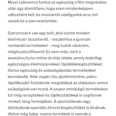
Mivel számomra fontos az egészség a film megnézése
után úgy döntöttem, hogy ezen mindenképpen
változtatni kell, és mostantól odafigyelek arra, mit
viszek be a szervezetembe.
Szerencsére van egy bolt, ahol szinte minden
élelmiszer összetevőt, – leszámítva a gyorsan
romlandó termékeket – meg tudok vásárolni,
méghozzá otthonról. Ez nem más, mint a
www.biocity.hu online áruház oldala, amely kizárólag
egészséges élelmiszerekkel, táplálékkiegészítőkkel,
illetve egészség és szépségápolási termékekkel
kereskedik. Akár vegán, bio, gluténmentes, paleo
táplálkozást folytatunk, megtaláljuk az oldalukon, amire
szükségünk van hozzá. A szuper minőségű termékeken
túl még receptekkel és tájékoztatókkal is segítenek
minket, blog formájában. A sportolóknak vagy
diétázóknak speciális étrend kiegészítőket is kínálnak,
illetve még baba- mama termékek is vannak a