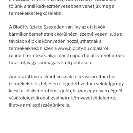
tőlünk, annál kedvezményesebben vehetjük meg a
termékeiket legközelebb.
A BioCity üzlete Szegeden van, így az ott lakók
bármikor bemehetnek körülnézni személyesen is, de a
távolabb élők is könnyedén hozzájuthatnak a
termékeikhez, hiszen a www.biocity.hu oldaláról
rendelt termékek, akár már 2 napon belül is átvehetőek
futártól, vagy csomagátvételi pontokon.
Amióta láttam a filmet én csak tőlük vásároltam bio
termékeket és teljesen elégedett voltam velük. Így egy
kicsit a lelkiismeretem is jobb, hiszen egy olyan cégnél
vásárolok, akik odafigyelnek a környezetvédelemre,
illetve a mi egészségünkre is.