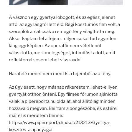
A vásznon egy gyertya lobogott, és az egész jelenet
attól az egy lángtól lett élő. Régi kosztümös film volt, a
szereplők arcát csak a remegő fény világította meg.
Akkor kaptam fel a fejem, milyen sokat tud egyetlen
láng egy képben. Az operatőr nem véletlenül
választotta, mert melegséget, intimitást adott, amit
reflektorral sosem lehet visszaadni.
Hazafelé menet nem ment ki a fejemből az a fény.
Az úgy esett, hogy másnap rákerestem, lehet-e ilyen
gyertyát otthon önteni. Egy filmes fórumon ajánlotta
valaki a pipereporta.hu oldalát, ahol állítólag minden
hozzávaló megvan. Beírtam a böngészőbe, és estére
már el is merültem benne:
https://www.pipereporta.hu/sct/213213/Gyertya-
keszites-alapanyagai