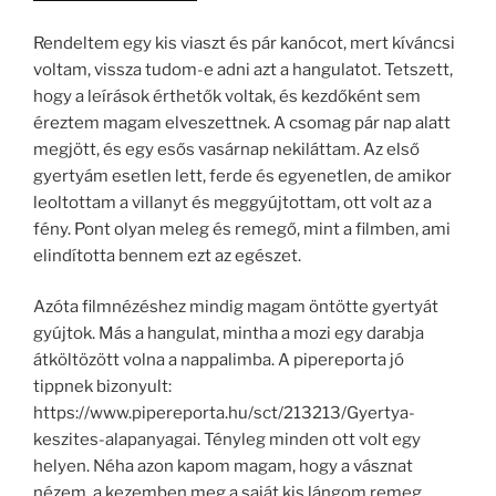
Rendeltem egy kis viaszt és pár kanócot, mert kíváncsi
voltam, vissza tudom-e adni azt a hangulatot. Tetszett,
hogy a leírások érthetők voltak, és kezdőként sem
éreztem magam elveszettnek. A csomag pár nap alatt
megjött, és egy esős vasárnap nekiláttam. Az első
gyertyám esetlen lett, ferde és egyenetlen, de amikor
leoltottam a villanyt és meggyújtottam, ott volt az a
fény. Pont olyan meleg és remegő, mint a filmben, ami
elindította bennem ezt az egészet.
Azóta filmnézéshez mindig magam öntötte gyertyát
gyújtok. Más a hangulat, mintha a mozi egy darabja
átköltözött volna a nappalimba. A pipereporta jó
tippnek bizonyult:
https://www.pipereporta.hu/sct/213213/Gyertya-
keszites-alapanyagai. Tényleg minden ott volt egy
helyen. Néha azon kapom magam, hogy a vásznat
nézem, a kezemben meg a saját kis lángom remeg.