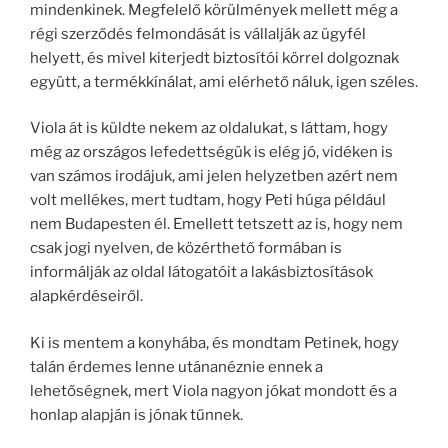
mindenkinek. Megfelelő körülmények mellett még a
régi szerződés felmondását is vállalják az ügyfél
helyett, és mivel kiterjedt biztosítói körrel dolgoznak
együtt, a termékkínálat, ami elérhető náluk, igen széles.
Viola át is küldte nekem az oldalukat, s láttam, hogy
még az országos lefedettségük is elég jó, vidéken is
van számos irodájuk, ami jelen helyzetben azért nem
volt mellékes, mert tudtam, hogy Peti húga például
nem Budapesten él. Emellett tetszett az is, hogy nem
csak jogi nyelven, de közérthető formában is
informálják az oldal látogatóit a lakásbiztosítások
alapkérdéseiről.
Ki is mentem a konyhába, és mondtam Petinek, hogy
talán érdemes lenne utánanéznie ennek a
lehetőségnek, mert Viola nagyon jókat mondott és a
honlap alapján is jónak tűnnek.