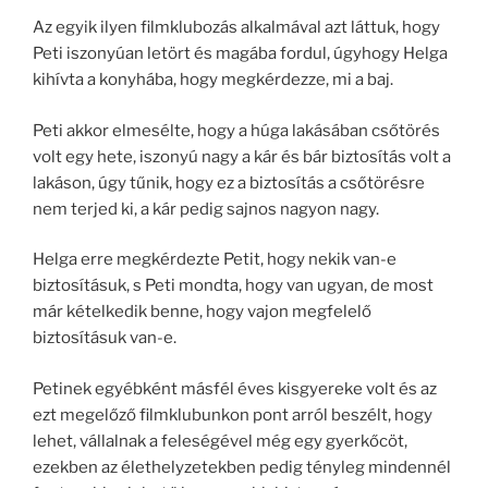
Az egyik ilyen filmklubozás alkalmával azt láttuk, hogy
Peti iszonyúan letört és magába fordul, úgyhogy Helga
kihívta a konyhába, hogy megkérdezze, mi a baj.
Peti akkor elmesélte, hogy a húga lakásában csőtörés
volt egy hete, iszonyú nagy a kár és bár biztosítás volt a
lakáson, úgy tűnik, hogy ez a biztosítás a csőtörésre
nem terjed ki, a kár pedig sajnos nagyon nagy.
Helga erre megkérdezte Petit, hogy nekik van-e
biztosításuk, s Peti mondta, hogy van ugyan, de most
már kételkedik benne, hogy vajon megfelelő
biztosításuk van-e.
Petinek egyébként másfél éves kisgyereke volt és az
ezt megelőző filmklubunkon pont arról beszélt, hogy
lehet, vállalnak a feleségével még egy gyerkőcöt,
ezekben az élethelyzetekben pedig tényleg mindennél