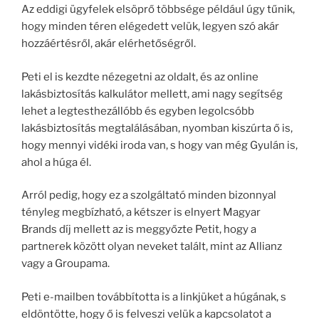
Az eddigi ügyfelek elsöprő többsége például úgy tűnik,
hogy minden téren elégedett velük, legyen szó akár
hozzáértésről, akár elérhetőségről.
Peti el is kezdte nézegetni az oldalt, és az online
lakásbiztosítás kalkulátor mellett, ami nagy segítség
lehet a legtesthezállóbb és egyben legolcsóbb
lakásbiztosítás megtalálásában, nyomban kiszúrta ő is,
hogy mennyi vidéki iroda van, s hogy van még Gyulán is,
ahol a húga él.
Arról pedig, hogy ez a szolgáltató minden bizonnyal
tényleg megbízható, a kétszer is elnyert Magyar
Brands díj mellett az is meggyőzte Petit, hogy a
partnerek között olyan neveket talált, mint az Allianz
vagy a Groupama.
Peti e-mailben továbbította is a linkjüket a húgának, s
eldöntötte, hogy ő is felveszi velük a kapcsolatot a