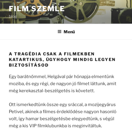
Tartalomhoz
FILM SZEMLE
blog
Menü
A TRAGÉDIA CSAK A FILMEKBEN
KATARTIKUS, ÚGYHOGY MINDIG LEGYEN
BIZTOSÍTÁSOD
Egy barátnőmmel, Helgával pár hónapja elmentünk
moziba, és egy régi, de nagyon jó filmet láttunk, amit
még kerekasztal-beszélgetés is követett.
Ott ismerkedtünk össze egy sráccal, a mozijegyárus
Petivel, akinek a filmes érdeklődése nagyon hasonló
volt, így hamar beszélgetésbe elegyedtünk, s végül
még a kis VIP filmklubunkba is meginvitáltuk.