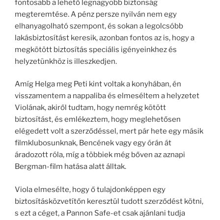
fontosabb a lehető legnagyobb biztonság
megteremtése. A pénz persze nyilván nem egy
elhanyagolható szempont, és sokan a legolcsóbb
lakásbiztosítást keresik, azonban fontos az is, hogy a
megkötött biztosítás speciális igényeinkhez és
helyzetünkhöz is illeszkedjen.
Amíg Helga meg Peti kint voltak a konyhában, én
visszamentem a nappaliba és elmeséltem a helyzetet
Violának, akiről tudtam, hogy nemrég kötött
biztosítást, és emlékeztem, hogy meglehetősen
elégedett volt a szerződéssel, mert pár hete egy másik
filmklubosunknak, Bencének vagy egy órán át
áradozott róla, míg a többiek még bőven az aznapi
Bergman-film hatása alatt álltak.
Viola elmesélte, hogy ő tulajdonképpen egy
biztosításközvetítőn keresztül tudott szerződést kötni,
s ezt a céget, a Pannon Safe-et csak ajánlani tudja