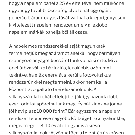
hogy a napelem panel a 25 év elteltével nem működne
ugyanúgy tovább. Összefoglalva tehát egy egész
generáció áramfogyasztását válthatja ki egy igényesen
kivitelezett napelem rendszer, amely a legjobb
napelem márkák paneljaiból áll össze.
A napelemes rendszerekkel saját magunknak
termelhetjük meg az áramot anélkül, hogy bármilyen
szennyező anyagot bocsátottunk volna ki érte. Mivel
önellátóvá válik a háztartás, legalábbis az áramot
tekintve, ha elég energiát sikerül a fotovoltaikus
rendszerünkkel megtermelni, akkor nem kell a
központi szolgáltató felé elszámolnunk. A
villanyszámlát tehát elfelejthetjük, így havonta több
ezer forintot spórolhatunk meg. És hát kinek ne jönne
jól havi plusz 10 000 forint? Bár egyszerre a napelem
rendszer telepítése nagyobb költséget ró a nyakunkba,
mégis megéri. 8-10 év alatt ugyanis a kieső
villanyszámláknak köszönhetően a telepítés ára bőven