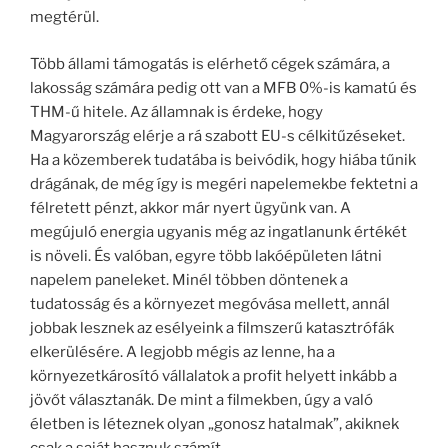
megtérül.
Több állami támogatás is elérhető cégek számára, a
lakosság számára pedig ott van a MFB 0%-is kamatú és
THM-ű hitele. Az államnak is érdeke, hogy
Magyarország elérje a rá szabott EU-s célkitűzéseket.
Ha a közemberek tudatába is beivódik, hogy hiába tűnik
drágának, de még így is megéri napelemekbe fektetni a
félretett pénzt, akkor már nyert ügyünk van. A
megújuló energia ugyanis még az ingatlanunk értékét
is növeli. És valóban, egyre több lakóépületen látni
napelem paneleket. Minél többen döntenek a
tudatosság és a környezet megóvása mellett, annál
jobbak lesznek az esélyeink a filmszerű katasztrófák
elkerülésére. A legjobb mégis az lenne, ha a
környezetkárosító vállalatok a profit helyett inkább a
jövőt választanák. De mint a filmekben, úgy a való
életben is léteznek olyan „gonosz hatalmak”, akiknek
csak a saját hasznuk számít.