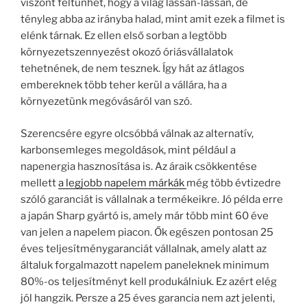
viszont feltűnhet, hogy a világ lassan-lassan, de
tényleg abba az irányba halad, mint amit ezek a filmet is
elénk tárnak. Ez ellen első sorban a legtöbb
környezetszennyezést okozó óriásvállalatok
tehetnének, de nem tesznek. Így hát az átlagos
embereknek több teher kerül a vállára, ha a
környezetünk megóvásáról van szó.
Szerencsére egyre olcsóbbá válnak az alternatív,
karbonsemleges megoldások, mint például a
napenergia hasznosítása is. Az áraik csökkentése
mellett
a legjobb napelem márkák
még több évtizedre
szóló garanciát is vállalnak a termékeikre. Jó példa erre
a japán Sharp gyártó is, amely már több mint 60 éve
van jelen a napelem piacon. Ők egészen pontosan 25
éves teljesítménygaranciát vállalnak, amely alatt az
általuk forgalmazott napelem paneleknek minimum
80%-os teljesítményt kell produkálniuk. Ez azért elég
jól hangzik. Persze a 25 éves garancia nem azt jelenti,