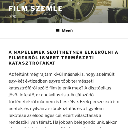
Tartalomhoz
FILM SZEMLE
blog
Menü
A NAPELEMEK SEGÍTHETNEK ELKERÜLNI A
FILMEKBŐL ISMERT TERMÉSZETI
KATASZTRÓFÁKAT
Az feltűnt még rajtam kívül másnak is, hogy az elmúlt
egy-két évtizedben egyre több természeti
katasztrófáról szóló film jelenik meg? A disztópikus
jövőt lefestő, az apokalipszis után játszódó
történetekről már nem is beszélve. Ezek persze extrém
esetek, és nyilván a szórakoztatás és a figyelem
lekötése az elsődleges cél, ezért választanak a
rendezők ilyen témát. Ha jobban belegondolunk, akkor